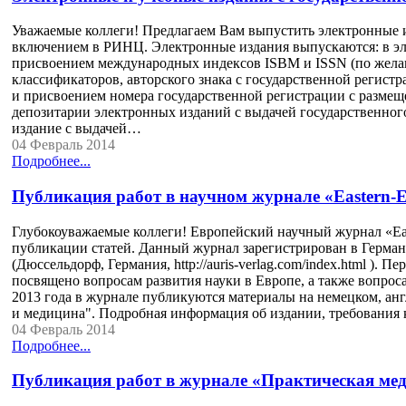
Уважаемые коллеги! Предлагаем Вам выпустить электронные и
включением в РИНЦ. Электронные издания выпускаются: в эл
присвоением международных индексов ISBM и ISSN (по жела
классификаторов, авторского знака с государственной регист
и присвоением номера государственной регистрации с размещ
депозитарии электронных изданий с выдачей государственног
издание с выдачей…
04 Февраль 2014
Подробнее...
Публикация работ в научном журнале «Eastern-Eur
Глубокоуважаемые коллеги! Европейский научный журнал «Easter
публикации статей. Данный журнал зарегистрирован в Германи
(Дюссельдорф, Германия, http://auris-verlag.com/index.html ). П
посвящено вопросам развития науки в Европе, а также вопрос
2013 года в журнале публикуются материалы на немецком, ан
и медицина". Подробная информация об издании, требовани
04 Февраль 2014
Подробнее...
Публикация работ в журнале «Практическая ме