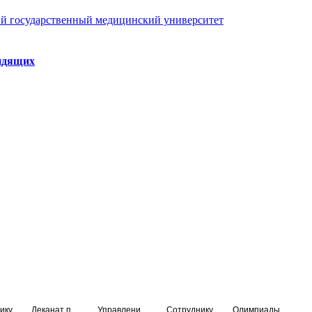
й государственный медицинский университет
идящих
ику
Деканат подготовки кадров высшей квалификации
Управление по НМО и региональному развитию здравоохранения
Сотруднику
Олимпиады