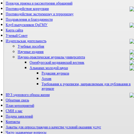
Порядок приема и рассмотрения обращений
Противодействие коррупции
Противодействие экстремизму и терроризму
Поздравления и благодарности
Клуб выпускников ОрГМУ
Карта сайта
Ученый Совет
Издательская деятельность
Учебные пособия
Научные издания
Научно-практические журналы университета
Оренбургский медицинский вестник
Альманах молодой науки
Редакция журнала
Архив
Требования к рукописям, направляемым для публикации в
журнале
ВУЗ здорового образа жизни
Правила направления, рецензирования и опубликования
научных статей
Обратная связь
Архив
План мероприятий
СМИ о нас
Подача заявлений
Контакты
Анкеты для опроса граждан о качестве условий оказания услуг
Часто задаваемые вопросы