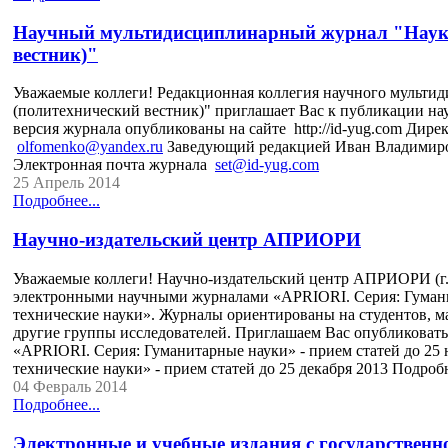
Научный мультидисциплинарный журнал "Наука.
вестник)"
Уважаемые коллеги! Редакционная коллегия научного мульти
(политехнический вестник)" приглашает Вас к публикации нау
версия журнала опубликованы на сайте http://id-yug.com Дире
olfomenko@yandex.ru
Заведующий редакцией Иван Владимиров
Электронная почта журнала
set@id-yug.com
25 Апрель 2014
Подробнее...
Научно-издательский центр АПРИОРИ
Уважаемые коллеги! Научно-издательский центр АПРИОРИ (г.
электронными научными журналами «APRIORI. Серия: Гумани
технические науки». Журналы ориентированы на студентов, ма
другие группы исследователей. Приглашаем Вас опубликоват
«APRIORI. Серия: Гуманитарные науки» - прием статей до 25
технические науки» - прием статей до 25 декабря 2013 Подр
04 Февраль 2014
Подробнее...
Электронные и учебные издания с государствен