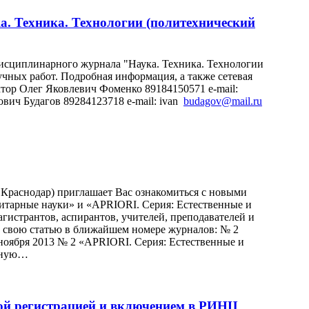
 Техника. Технологии (политехнический
дисциплинарного журнала "Наука. Техника. Технологии
чных работ. Подробная информация, а также сетевая
ктор Олег Яковлевич Фоменко 89184150571 e-mail:
ич Будагов 89284123718 e-mail: ivan
budagov@mail.ru
Краснодар) приглашает Вас ознакомиться с новыми
тарные науки» и «APRIORI. Серия: Естественные и
гистрантов, аспирантов, учителей, преподавателей и
ь свою статью в ближайшем номере журналов: № 2
 ноября 2013 № 2 «APRIORI. Серия: Естественные и
обную…
ной регистрацией и включением в РИНЦ