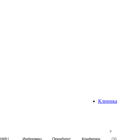
Клиника
НИЦ
Информационная система
Оренбургский медицинский вестник
Конференция
Образовательный центр истории Университета