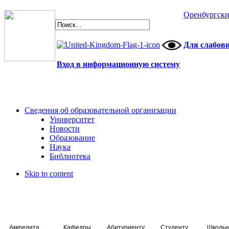
Оренбургски
Для слабов
Вход в информационную систему
Сведения об образовательной организации
Университет
Новости
Образование
Наука
Библиотека
Skip to content
Аккредитация специалистов
Кафедры
Абитуриенту
Студенту
Школьн