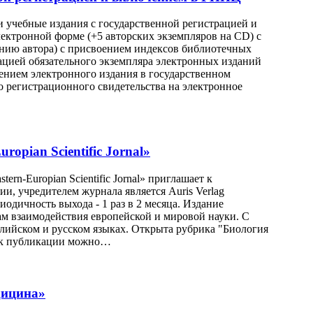
 учебные издания с государственной регистрацией и
ектронной форме (+5 авторских экземпляров на CD) с
нию автора) с присвоением индексов библиотечных
рацией обязательного экземпляра электронных изданий
ением электронного издания в государственном
о регистрационного свидетельства на электронное
opian Scientific Jornal»
n-Europian Scientific Jornal» приглашает к
и, учредителем журнала является Auris Verlag
ериодичность выхода - 1 раз в 2 месяца. Издание
ам взаимодействия европейской и мировой науки. С
глийском и русском языках. Oткрыта рубрика "Биология
я к публикации можно…
дицина»