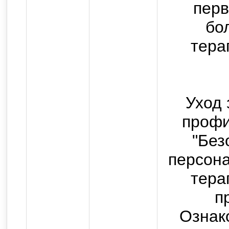
перв
Copyright © 2013-2025 Оф
бо
государственного бюджетног
тера
высшего образования "Ор
медицинский университет" 
Российско
Уход 
Все прав
профи
Использование текстовых, а
"Без
возможно только с письмен
персона
с
тера
п
Ознак