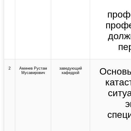
проф
профе
долж
пе
2
Аминев Рустам
заведующий
Основы
Мусавирович
кафедрой
катас
ситу
э
спец