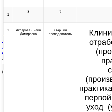
2
3
1
Карта сайта
Стоп-коррупция
1
Аксарова Лилия
старший
Клини
Дамировна
преподаватель
Университет
Издательска
отраб
практические журналы ун
(пр
молодой науки
Архив
Вс
пр
с
Состав педагогических р
(произ
Top
практика
первой
Skip to content
уход (