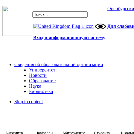
Оренбургски
Для слабов
Вход в информационную систему
Сведения об образовательной организации
Университет
Новости
Образование
Наука
Библиотека
Skip to content
Аккредитация специалистов
Кафедры
Абитуриенту
Студенту
Школьн