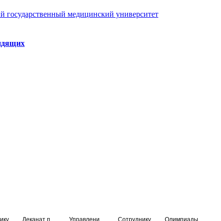
й государственный медицинский университет
идящих
ику
Деканат подготовки кадров высшей квалификации
Управление по НМО и региональному развитию здравоохранения
Сотруднику
Олимпиады