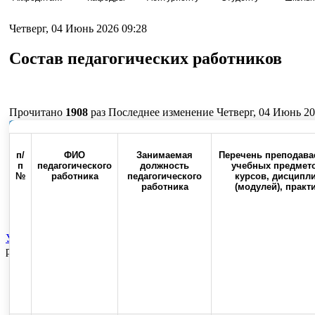
Четверг, 04 Июнь 2026 09:28
Состав педагогических работников
Прочитано
1908
раз
Последнее изменение Четверг, 04 Июнь 20
Наверх
п/
ФИО
Занимаемая
Перечень преподав
п
педагогического
должность
учебных предмето
№
работника
педагогического
курсов, дисципл
работника
(модулей), практ
Россия, 460000, г. Оренбург,
Контакты
Факс:(3532) 50-0
ул. Советская, 6
Университет
Издательская деятельность
Научно-практические
работников
Top
Skip to content