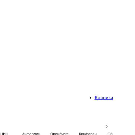
Клиника
НИЦ
Информационная система
Оренбургский медицинский вестник
Конференция
Образовательный центр истории Университета