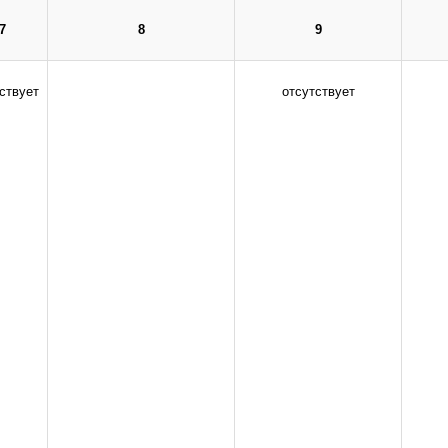
кий государственный медицинский университет" Министерства
7
8
9
инистрации сайта.
ствует
отсутствует