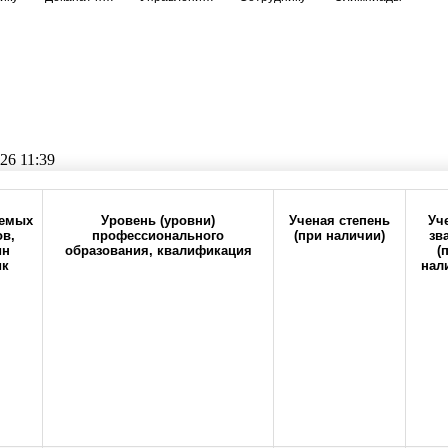
26 11:39
Прокрутите таблицу вправо для просмотра всех колонок
аемых
Уровень (уровни)
Ученая степень
Уч
в,
профессионального
(при наличии)
зв
ин
образования, квалификация
(
ик
нал
6-20
office@orgma.ru
Карта сайта
Стоп-коррупц
 журналы университета
Альманах молодой науки
Архив
Вспом