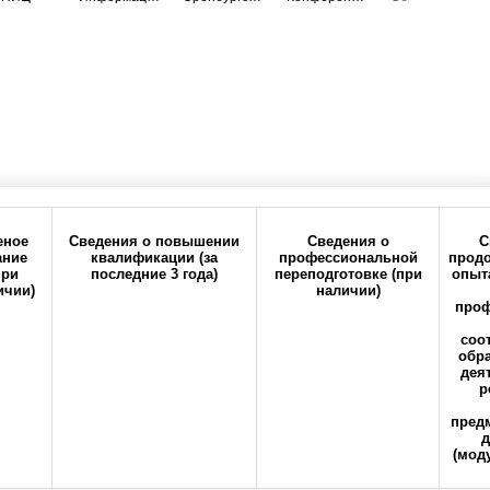
еное
Сведения о повышении
Сведения о
С
ание
квалификации (за
профессиональной
прод
при
последние 3 года)
переподготовке (при
опыта
ичии)
наличии)
ия
Политика
Реквизиты
проф
конфиденциальности
соо
обр
огательная категория
Состав педагогических
дея
р
предм
д
(мод