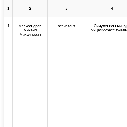
Copyright © 2013-2025 Официальный сайт федерального государственног
1
2
3
4
Использование текстовых, ау
1
Александров
ассистент
Симуляционный ку
Михаил
общепрофессионал
Михайлович