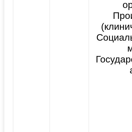
о
Про
(клини
Социаль
Государ