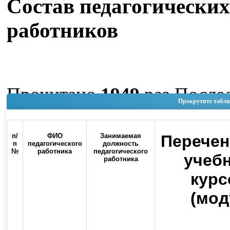
Состав педагогических
работников
Прочитано
1949
раз
После
Прокрутите табли
изменение Четверг, 04 Июн
11:34
п/
ФИО
Занимаемая
Перечен
п
педагогического
должность
№
работника
педагогического
Наверх
учеб
работника
курс
(мод
Россия, 460000, г. Оренбург, ул.
Контакты
Советская, 6