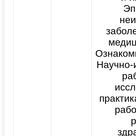
Эп
Copyright © 2013-2025 Оф
не
государственного бюджетног
забол
высшего образования "Ор
медиц
медицинский университет" 
Ознакоми
Российско
Научно-
Все прав
ра
Использование текстовых, а
иссл
возможно только с письмен
практик
с
рабо
р
здр