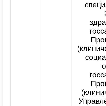
специ
здра
госс
Про
(клинич
социа
о
госс
Про
(клини
Управл