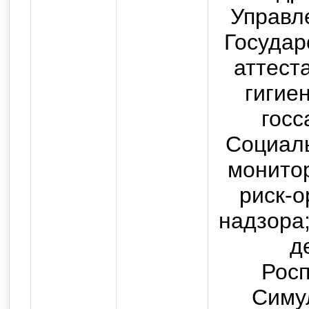
Управл
Государ
аттест
гигие
госс
Социаль
монитор
риск-о
надзора
д
Росп
Симу