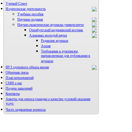
Ученый Совет
Издательская деятельность
Учебные пособия
Научные издания
Научно-практические журналы университета
Оренбургский медицинский вестник
Альманах молодой науки
Редакция журнала
Архив
Требования к рукописям,
направляемым для публикации в
журнале
ВУЗ здорового образа жизни
Правила направления,
рецензирования и опубликования
Обратная связь
научных статей
План мероприятий
Архив
СМИ о нас
Подача заявлений
Контакты
Анкеты для опроса граждан о качестве условий оказания
услуг
Часто задаваемые вопросы
Фотогалерея
Форум «Репродуктивное здоровье»