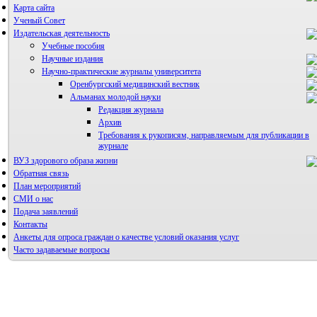
Карта сайта
Ученый Совет
Издательская деятельность
Учебные пособия
Научные издания
Научно-практические журналы университета
Оренбургский медицинский вестник
Альманах молодой науки
Редакция журнала
Архив
Требования к рукописям, направляемым для публикации в
журнале
ВУЗ здорового образа жизни
Правила направления, рецензирования и опубликования
научных статей
Обратная связь
Архив
План мероприятий
СМИ о нас
Подача заявлений
Контакты
Анкеты для опроса граждан о качестве условий оказания услуг
Часто задаваемые вопросы
Фотогалерея
Форум «Репродуктивное здоровье»