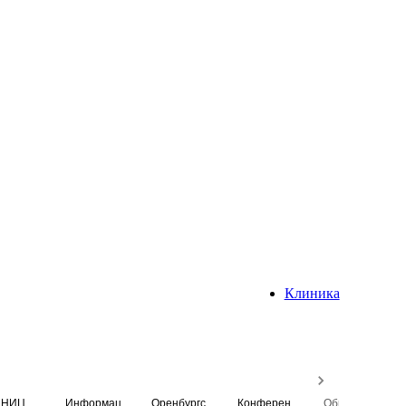
Клиника
НИЦ
Информационная система
Оренбургский медицинский вестник
Конференция
Образовательный центр истории Университета