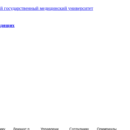
й государственный медицинский университет
идящих
ику
Деканат подготовки кадров высшей квалификации
Управление по НМО и региональному развитию здравоохранения
Сотруднику
Олимпиады