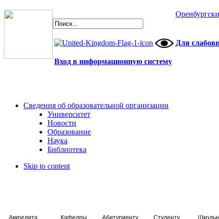
Оренбургски
Для слабов
Вход в информационную систему
Сведения об образовательной организации
Университет
Новости
Образование
Наука
Библиотека
Skip to content
Аккредитация специалистов
Кафедры
Абитуриенту
Студенту
Школьн