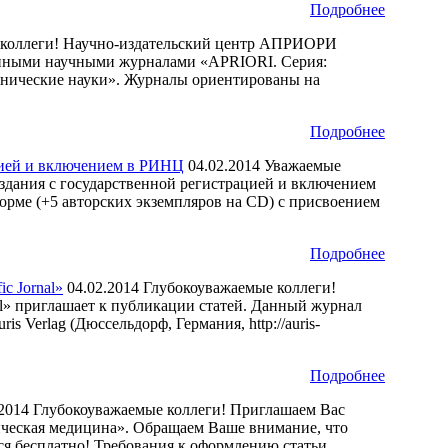
Подробнее
коллеги! Научно-издательский центр АПРИОРИ
ронными научными журналами «APRIORI. Серия:
хнические науки». Журналы ориентированы на
Подробнее
цией и включением в РИНЦ
04.02.2014
Уважаемые
здания с государственной регистрацией и включением
рме (+5 авторских экземпляров на CD) с присвоением
Подробнее
c Jornal»
04.02.2014
Глубокоуважаемые коллеги!
nal» приглашает к публикации статей. Данный журнал
s Verlag (Дюссельдорф, Германия, http://auris-
Подробнее
.2014
Глубокоуважаемые коллеги! Приглашаем Вас
ическая медицина». Обращаем Ваше внимание, что
я бесплатно! Требования к оформлению статьи ...