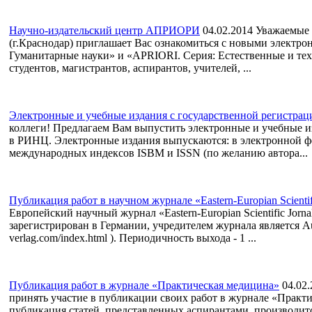
Научно-издательский центр АПРИОРИ
04.02.2014
Уважаемые 
(г.Краснодар) приглашает Вас ознакомиться с новыми элект
Гуманитарные науки» и «APRIORI. Серия: Естественные и те
студентов, магистрантов, аспирантов, учителей, ...
Электронные и учебные издания с государственной регистра
коллеги! Предлагаем Вам выпустить электронные и учебные и
в РИНЦ. Электронные издания выпускаются: в электронной фо
международных индексов ISBM и ISSN (по желанию автора...
Публикация работ в научном журнале «Eastern-Europian Scientifi
Европейский научный журнал «Eastern-Europian Scientific Jor
зарегистрирован в Германии, учредителем журнала является Auri
verlag.com/index.html ). Периодичность выхода - 1 ...
Публикация работ в журнале «Практическая медицина»
04.02
принять участие в публикации своих работ в журнале «Практ
публикация статей, представленных аспирантами, производитс