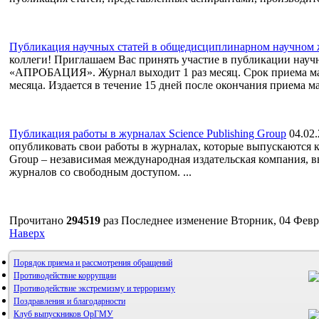
Публикация научных статей в общедисциплинарном научн
коллеги! Приглашаем Вас принять участие в публикации нау
«АПРОБАЦИЯ». Журнал выходит 1 раз месяц. Срок приема мат
месяца. Издается в течение 15 дней после окончания приема ма
Публикация работы в журналах Science Publishing Group
04.02
опубликовать свои работы в журналах, которые выпускаются ком
Group – независимая международная издательская компания,
журналов со свободным доступом. ...
Прочитано
294519
раз
Последнее изменение Вторник, 04 Февр
Наверх
Порядок приема и рассмотрения обращений
Противодействие коррупции
Противодействие экстремизму и терроризму
Поздравления и благодарности
Клуб выпускников ОрГМУ