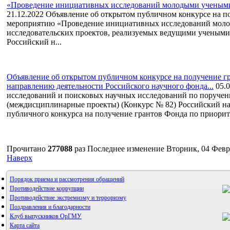
«Проведение инициативных исследований молодыми учеными»
21.12.2022
Объявление об открытом публичном конкурсе на по
мероприятию «Проведение инициативных исследований мол
исследовательских проектов, реализуемых ведущими учеными
Российский н...
Объявление об открытом публичном конкурсе на получение г
направлению деятельности Российского научного фонда...
05.
исследований и поисковых научных исследований по поручен
(междисциплинарные проекты) (Конкурс № 82) Российский на
публичного конкурса на получение грантов Фонда по приорите
Прочитано
277088
раз
Последнее изменение Вторник, 04 Февр
Наверх
Порядок приема и рассмотрения обращений
Противодействие коррупции
Противодействие экстремизму и терроризму
Поздравления и благодарности
Клуб выпускников ОрГМУ
Карта сайта