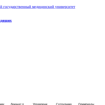
й государственный медицинский университет
идящих
ику
Деканат подготовки кадров высшей квалификации
Управление по НМО и региональному развитию здравоохранения
Сотруднику
Олимпиады