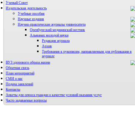
Ученый Совет
Издательская деятельность
Учебные пособия
Научные издания
Научно-практические журналы университета
Оренбургский медицинский вестник
Альманах молодой науки
Редакция журнала
Архив
Требования к рукописям, направляемым для публикации в
журнале
ВУЗ здорового образа жизни
Правила направления, рецензирования и опубликования
научных статей
Обратная связь
Архив
План мероприятий
СМИ о нас
Подача заявлений
Контакты
Анкеты для опроса граждан о качестве условий оказания услуг
Часто задаваемые вопросы
Фотогалерея
Форум «Репродуктивное здоровье»