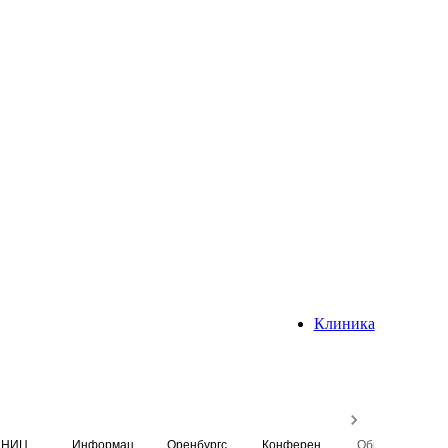
Клиника
НИЦ
Информационная система
Оренбургский медицинский вестник
Конференция
Образовательный центр истории Университета