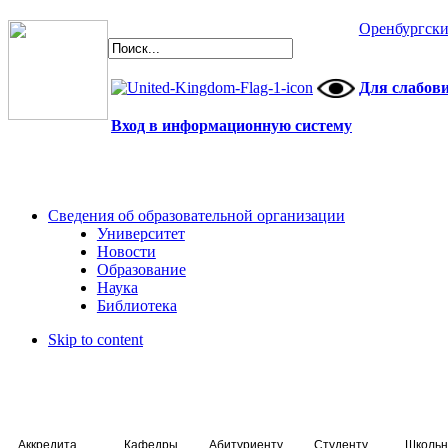
Оренбургски
Для слабов
Вход в информационную систему
Сведения об образовательной организации
Университет
Новости
Образование
Наука
Библиотека
Skip to content
Аккредитация специалистов
Кафедры
Абитуриенту
Студенту
Школьн