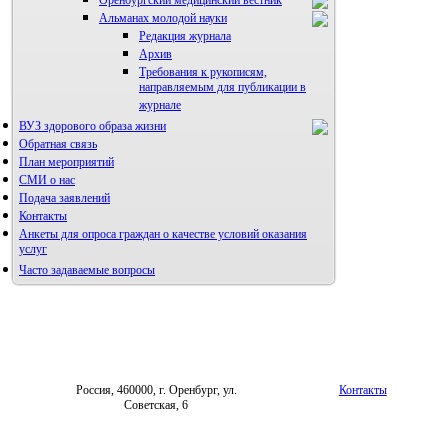
Альманах молодой науки
Редакция журнала
Архив
Требования к рукописям,
направляемым для публикации в
журнале
ВУЗ здорового образа жизни
Правила направления,
рецензирования и опубликования
Обратная связь
научных статей
План мероприятий
Архив
СМИ о нас
Подача заявлений
Контакты
Анкеты для опроса граждан о качестве условий оказания
услуг
Часто задаваемые вопросы
Фотогалерея
Форум «Репродуктивное здоровье»
Россия, 460000, г. Оренбург, ул.
Контакты
Советская, 6