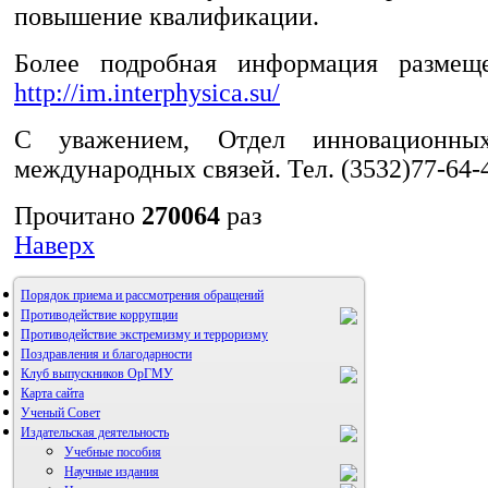
повышение квалификации.
Более подробная информация размещ
http://im.interphysica.su/
С уважением, Отдел инновационны
международных связей. Тел. (3532)77-64-
Прочитано
270064
раз
Наверх
Порядок приема и рассмотрения обращений
Противодействие коррупции
Противодействие экстремизму и терроризму
Поздравления и благодарности
Клуб выпускников ОрГМУ
Карта сайта
Ученый Совет
Издательская деятельность
Учебные пособия
Научные издания