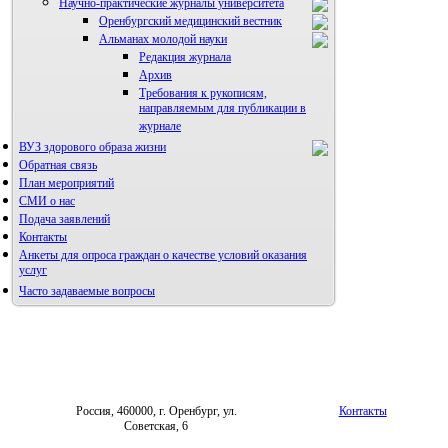
Научно-практические журналы университета
Оренбургский медицинский вестник
Альманах молодой науки
Редакция журнала
Архив
Требования к рукописям,
направляемым для публикации в
журнале
ВУЗ здорового образа жизни
Правила направления,
рецензирования и опубликования
Обратная связь
научных статей
План мероприятий
Архив
СМИ о нас
Подача заявлений
Контакты
Анкеты для опроса граждан о качестве условий оказания
услуг
Часто задаваемые вопросы
Фотогалерея
Форум «Репродуктивное здоровье»
Россия, 460000, г. Оренбург, ул.
Контакты
Советская, 6