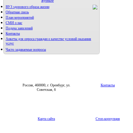
журнале
ВУЗ здорового образа жизни
Правила направления,
рецензирования и опубликования
Обратная связь
научных статей
План мероприятий
Архив
СМИ о нас
Подача заявлений
Контакты
Анкеты для опроса граждан о качестве условий оказания
услуг
Часто задаваемые вопросы
Фотогалерея
Форум «Репродуктивное здоровье»
Россия, 460000, г. Оренбург, ул.
Контакты
Советская, 6
Карта сайта
Стоп-коррупция