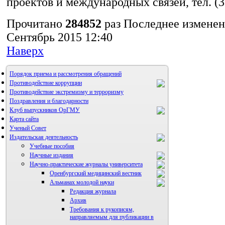
проектов и международных связей, тел. (
Прочитано
284852
раз
Последнее изменени
Сентябрь 2015 12:40
Наверх
Порядок приема и рассмотрения обращений
Противодействие коррупции
Противодействие экстремизму и терроризму
Поздравления и благодарности
Клуб выпускников ОрГМУ
Карта сайта
Ученый Совет
Издательская деятельность
Учебные пособия
Научные издания
Научно-практические журналы университета
Оренбургский медицинский вестник
Альманах молодой науки
Редакция журнала
Архив
Требования к рукописям,
направляемым для публикации в