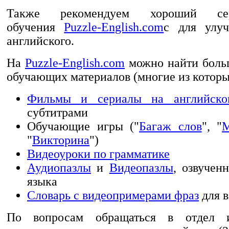
Также рекомендуем хороший се
обучения
Puzzle-English.com
с для улу
английского.
На
Puzzle-English.com
можно найти боль
обучающих материалов (многие из которы
Фильмы и сериалы на английско
субтитрами
Обучающие игры ("
Багаж слов
", "
М
"
Викторина
")
Видеоуроки по грамматике
Аудиопазлы
и
Видеопазлы
, озвучен
языка
Словарь с видеопримерами фраз
для в
По вопросам обращаться в отдел и