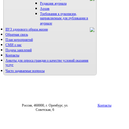
Редакция журнала
Архив
Требования к рукописям,
направляемым для публикации в
журнале
ВУЗ здорового образа жизни
Правила направления,
рецензирования и опубликования
Обратная связь
научных статей
План мероприятий
Архив
СМИ о нас
Подача заявлений
Контакты
Анкеты для опроса граждан о качестве условий оказания
услуг
Часто задаваемые вопросы
Фотогалерея
Форум «Репродуктивное здоровье»
Россия, 460000, г. Оренбург, ул.
Контакты
Советская, 6