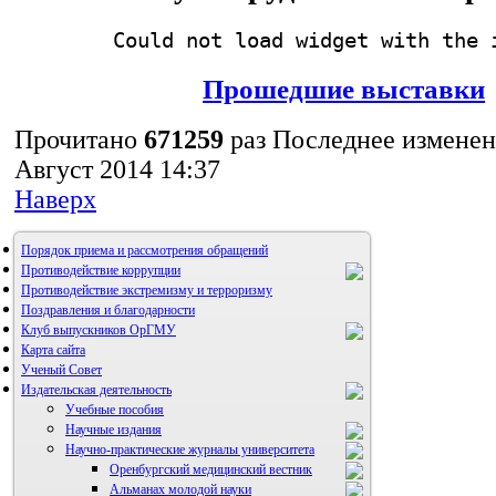
Could not load widget with the 
Прошедшие выставки
Прочитано
671259
раз
Последнее изменен
Август 2014 14:37
Наверх
Порядок приема и рассмотрения обращений
Противодействие коррупции
Противодействие экстремизму и терроризму
Поздравления и благодарности
Клуб выпускников ОрГМУ
Карта сайта
Ученый Совет
Издательская деятельность
Учебные пособия
Научные издания
Научно-практические журналы университета
Оренбургский медицинский вестник
Альманах молодой науки