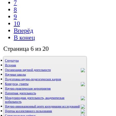
7
8
9
10
Вперёд
В конец
Страница 6 из 20
Структура
История
Организация научной деятельности
Научные школы
Подготовка научно-педагогических кадров
Конкурсы, гранты
Научно-практические мероприятия
Патентная деятельность
Международная деятельность, академическая
мобильность
Научно-инновационный центр координации исследований
Центры коллективного пользования
НИИ микрохирургии и клинической анатомии
Совет молодых учёных