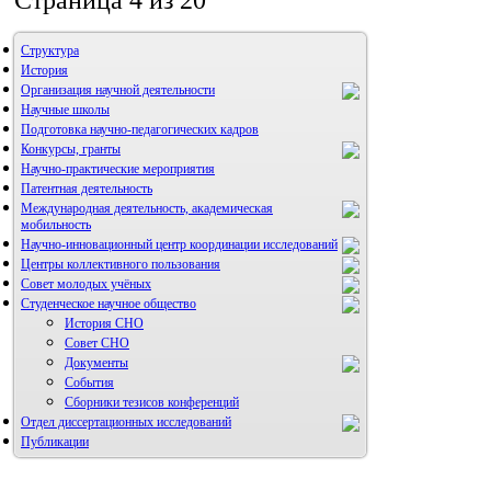
Страница 4 из 20
Структура
История
Организация научной деятельности
Научные школы
Подготовка научно-педагогических кадров
Конкурсы, гранты
Научно-практические мероприятия
Патентная деятельность
Международная деятельность, академическая
мобильность
Научно-инновационный центр координации исследований
Центры коллективного пользования
НИИ микрохирургии и клинической анатомии
Совет молодых учёных
Студенческое научное общество
История СНО
Совет СНО
Документы
События
Сборники тезисов конференций
Отдел диссертационных исследований
Публикации