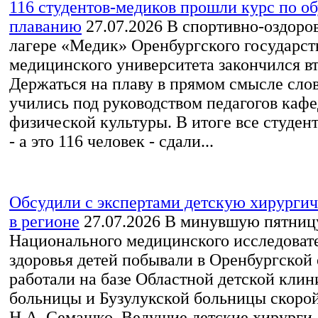
116 студентов-медиков прошли курс по о
плаванию
27.07.2026
В спортивно-оздоро
лагере «Медик» Оренбургского государст
медицинского университета закончился вт
Держаться на плаву в прямом смысле слов
учились под руководством педагогов каф
физической культуры. В итоге все студен
- а это 116 человек - сдали...
Обсудили с экспертами детскую хирурги
в регионе
27.07.2026
В минувшую пятницу
Национального медицинского исследовате
здоровья детей побывали в Оренбургской 
работали на базе Областной детской кли
больницы и Бузулукской больницы скоро
Н.А. Семашко. Ведущие детские хирурги,