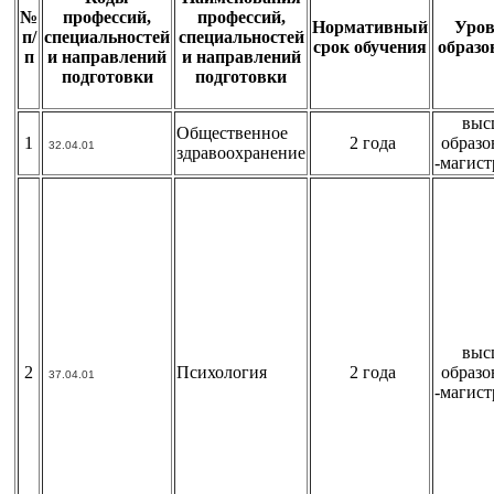
№
профессий,
профессий,
Нормативный
Уров
п/
специальностей
специальностей
срок обучения
образо
п
и направлений
и направлений
подготовки
подготовки
выс
Общественное
1
2 года
образо
32.04.01
здравоохранение
-магист
выс
2
Психология
2 года
образо
37.04.01
-магист