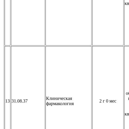
к
о
Клиническая
13
31.08.37
2 г 0 мес
фармакология
к