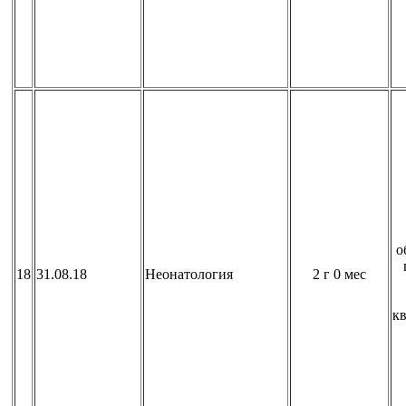
о
18
31.08.18
Неонатология
2 г 0 мес
к