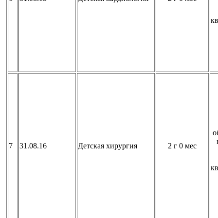
к
о
7
31.08.16
Детская хирургия
2 г 0 мес
к