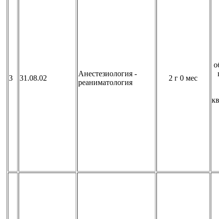
о
Анестезиология -
3
31.08.02
2 г 0 мес
реаниматология
к