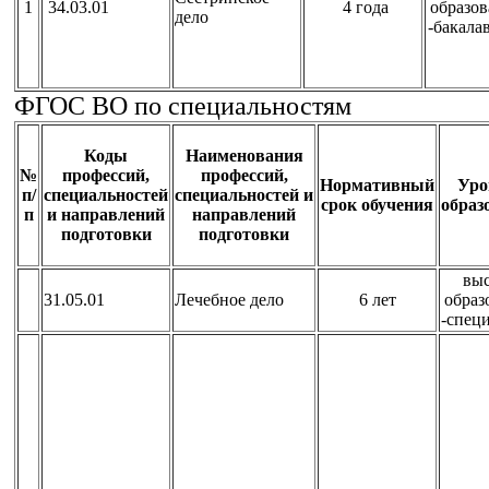
1
34.03.01
4 года
образо
дело
-бакала
ФГОС ВО по специальностям
Коды
Наименования
№
профессий,
профессий,
Нормативный
Уро
п/
специальностей
специальностей и
срок обучения
образ
п
и направлений
направлений
подготовки
подготовки
вы
31.05.01
Лечебное дело
6 лет
образ
-спец