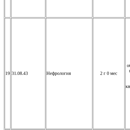
о
19
31.08.43
Нефрология
2 г 0 мес
к