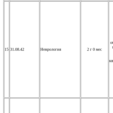
о
15
31.08.42
Неврология
2 г 0 мес
к