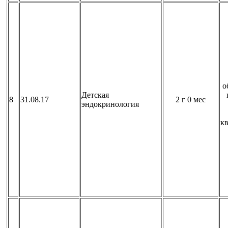
о
Детская
8
31.08.17
2 г 0 мес
эндокринология
к