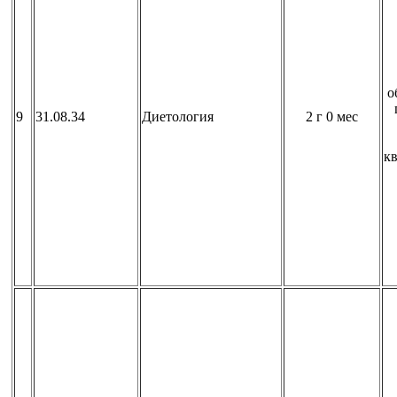
о
9
31.08.34
Диетология
2 г 0 мес
к