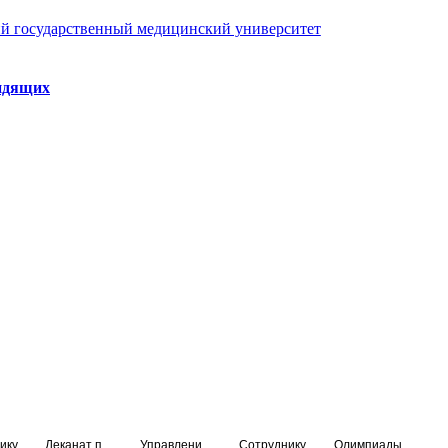
й государственный медицинский университет
идящих
ику
Деканат подготовки кадров высшей квалификации
Управление по НМО и региональному развитию здравоохранения
Сотруднику
Олимпиады