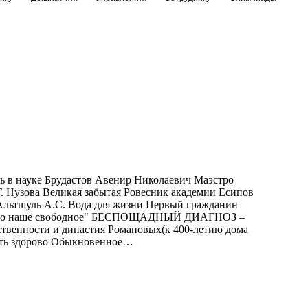
ь в науке Брудастов Авенир Николаевич Маэстро
Г. Нузова Великая забытая Ровесник академии Есипов
 Альтшуль А.С. Вода для жизни Первый гражданин
чество наше свободное" БЕСПОЩАДНЫЙ ДИАГНОЗ –
твенности и династия Романовых(к 400-летию дома
ыть здорово Обыкновенное…