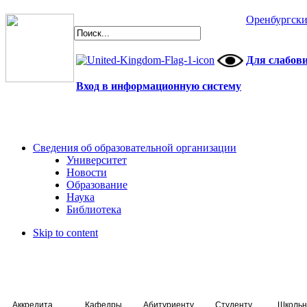
Оренбургски
Для слабов
Вход в информационную систему
Сведения об образовательной организации
Университет
Новости
Образование
Наука
Библиотека
Skip to content
Аккредитация специалистов
Кафедры
Абитуриенту
Студенту
Школьн