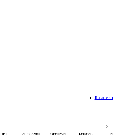
Клиника
НИЦ
Информационная система
Оренбургский медицинский вестник
Конференция
Образовательный центр истории Университета