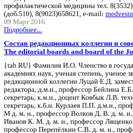
профилактической медицины тел. 8(3532
(доб.510), 8(9023)658621, e-mail:
medvest
09 Март 2016
Подробнее...
Состав редакционных коллегии и сове
The editorial boards and board of the J
{tab RU} Фамилия И.О. Членство в госуд
академиях наук, ученая степень, ученое з
редакционной коллегии Луцай Е.Д. замес
редактора, д.м.н., профессор Бейлина Е.Б
секретарь, к.м.н., доцент Ковбык Л.В. те
секретарь, к.б.н. Курлаев П.П. д.м.н., про
М д. м. н., профессор Волков Д. В. д. м. н
Иванов К. М. д. м. н., профессор Лященко Д
профессор Перепёлкин С.В. д. м. н., про