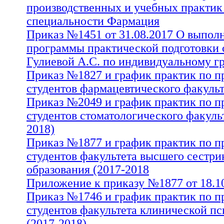
производственных и учебных практик
специальности Фармация
Изменения к приказу №508 от 23.03.2017 лечебн
Приказ №1451 от 31.08.2017 О выпол
(2016-2017)
программы практической подготовки 
Приказ о прохождении практической подготовки
Гулиевой А.С. по индивидуальному г
индивидуальному графику студентами в 2016-20
Приказ №1827 и график практик по п
Приказ и график практик по практике студентов
факультета (2016-2017)
студентов фармацевтического факульт
Приказ и график практик по практике факульте
Приказ №2049 и график практик по п
сестринского образования (2016-2017)
студентов стоматологического факульт
Приказ о прохождении практической подготовки
индивидуальному графику Джобировой С.А. в 20
2018)
Приказ и график практик по практике медико-п
Приказ №1877 и график практик по п
факультета (2016-2017)
студентов факультета высшего сестри
Приказ и график практик по практике педиатрич
образования (2017-2018
(2016-2017)
Приказ и график практик по практике студентов
Приложение к приказу №1877 от 18.1
стоматологического факультета (2016-2017)
Приказ №1746 и график практик по п
Приказ и график практик по практике лечебного 
студентов факультета клинической п
2017)
Изменения к приказу №31 от 13.01.2017 медико
(2017-2018)