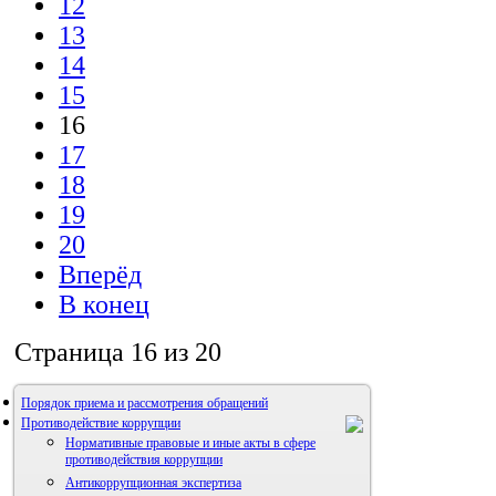
12
13
14
15
16
17
18
19
20
Вперёд
В конец
Страница 16 из 20
Порядок приема и рассмотрения обращений
Противодействие коррупции
Нормативные правовые и иные акты в сфере
противодействия коррупции
Антикоррупционная экспертиза