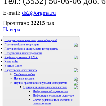
Тел.: (3532) 50-06-06 доб. 
E-mail:
ds2@orgma.ru
Прочитано
32215
раз
Наверх
Порядок приема и рассмотрения обращений
Противодействие коррупции
Противодействие экстремизму и терроризму
Поздравления и благодарности
Клуб выпускников ОрГМУ
Карта сайта
Ученый Совет
Издательская деятельность
Учебные пособия
Научные издания
Научно-практические журналы университета
Оренбургский медицинский вестник
Информация об издательстве
Информация о главном редакторе
Состав редакционных коллегии и
совета журнала