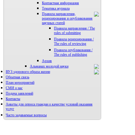
Контактная информация
Тематика журнала
Правила направления,
рецензирования и опубликования
научных статей
Правила направления / The
rules of submitting
Правила рецензирования /
The rules of reviewing
Правила опубликования /
The rules of publishing
Архив
Альманах молодой науки
ВУЗ здорового образа жизни
Редакция журнала
Обратная связь
План мероприятий
СМИ о нас
Подача заявлений
Контакты
Анкеты для опроса граждан о качестве условий оказания
услуг
Часто задаваемые вопросы
Фотогалерея
Форум «Репродуктивное здоровье»