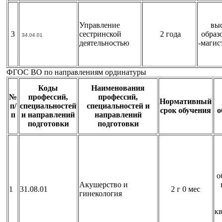
Управление
вы
3
сестринской
2 года
образ
34.04.01
деятельностью
-магис
ФГОС ВО по направлениям ординатуры
Коды
Наименования
№
профессий,
профессий,
Нормативный
п/
специальностей
специальностей и
срок обучения
о
п
и направлений
направлений
подготовки
подготовки
о
Акушерство и
1
31.08.01
2 г 0 мес
гинекология
к