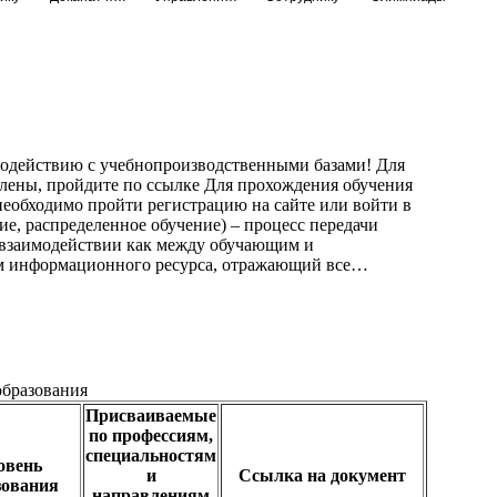
модействию с учебнопроизводственными базами! Для
слены, пройдите по ссылке Для прохождения обучения
еобходимо пройти регистрацию на сайте или войти в
е, распределенное обучение) – процесс передачи
 взаимодействии как между обучающим и
м информационного ресурса, отражающий все…
бразования
Присваиваемые
по профессиям,
специальностям
овень
и
Ссылка на документ
зования
направлениям