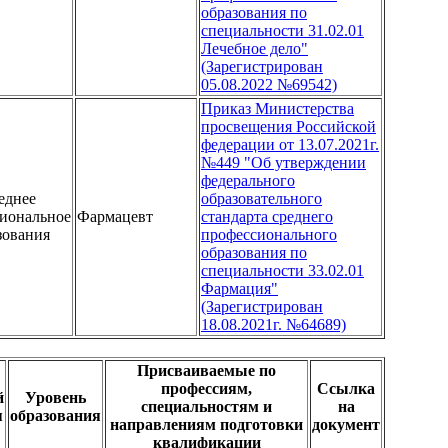
образования по
специальности 31.02.01
Лечебное дело"
(Зарегистрирован
05.08.2022 №69542)
Приказ Министерства
просвещения Российской
федерации от 13.07.2021г.
№449 "Об утверждении
федерального
еднее
образовательного
иональное
Фармацевт
стандарта среднего
зования
профессионального
образования по
специальности 33.02.01
Фармация"
(Зарегистрирован
18.08.2021г. №64689)
Присваиваемые по
профессиям,
Ссылка
й
Уровень
специальностям и
на
я
образования
направлениям подготовки
документ
квалификации