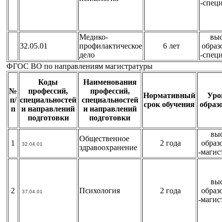
-спец
Медико-
вы
32.05.01
профилактическое
6 лет
образ
дело
-спец
ФГОС ВО по направлениям магистратуры
Коды
Наименования
№
профессий,
профессий,
Нормативный
Уро
п/
специальностей
специальностей
срок обучения
образ
п
и направлений
и направлений
подготовки
подготовки
вы
Общественное
1
2 года
образ
32.04.01
здравоохранение
-магис
вы
2
Психология
2 года
образ
37.04.01
-магис