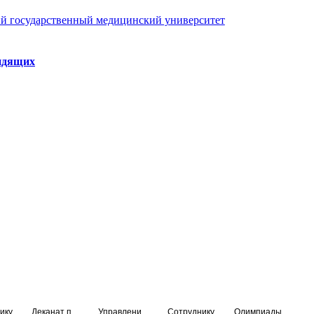
й государственный медицинский университет
идящих
ику
Деканат подготовки кадров высшей квалификации
Управление по НМО и региональному развитию здравоохранения
Сотруднику
Олимпиады