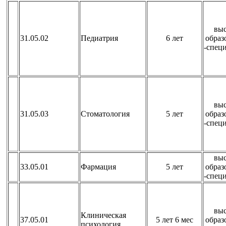
вы
31.05.02
Педиатрия
6 лет
образ
-спец
вы
31.05.03
Стоматология
5 лет
образ
-спец
вы
33.05.01
Фармация
5 лет
образ
-спец
вы
Клиническая
37.05.01
5 лет 6 мес
образ
психология