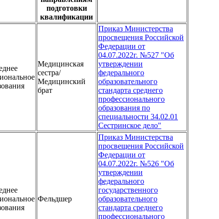
подготовки
квалификации
Приказ Министерства
просвещения Российской
Федерации от
04.07.2022г. №527 "Об
Медицинская
утверждении
еднее
сестра/
федерального
иональное
Медицинский
образовательного
зования
брат
стандарта среднего
профессионального
образования по
специальности 34.02.01
Сестринское дело"
Приказ Министерства
просвещения Российской
Федерации от
04.07.2022г. №526 "Об
утверждении
федерального
еднее
государственного
иональное
Фельдшер
образовательного
зования
стандарта среднего
профессионального