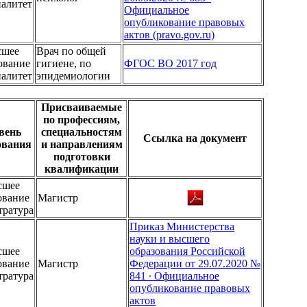
иалитет
Официальное
опубликование правовых
актов (pravo.gov.ru)
сшее
Врач по общей
ование
гигиене, по
ФГОС ВО 2017 год
иалитет
эпидемиологии
Присваиваемые
по профессиям,
вень
специальностям
Ссылка на документ
ования
и направлениям
подготовки
квалификации
сшее
ование
Магистр
тратура
Приказ Министерства
науки и высшего
сшее
образования Российской
ование
Магистр
Федерации от 29.07.2020 №
тратура
841 ∙ Официальное
опубликование правовых
актов