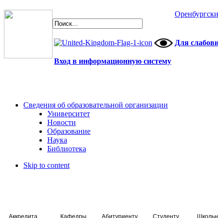
Оренбургски
Для слабов
Вход в информационную систему
Сведения об образовательной организации
Университет
Новости
Образование
Наука
Библиотека
Skip to content
Аккредитация специалистов
Кафедры
Абитуриенту
Студенту
Школьн