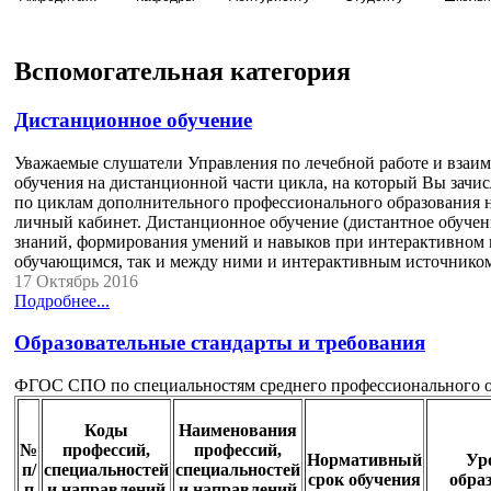
Вспомогательная категория
Дистанционное обучение
Уважаемые слушатели Управления по лечебной работе и взаи
обучения на дистанционной части цикла, на который Вы зачи
по циклам дополнительного профессионального образования н
личный кабинет. Дистанционное обучение (дистантное обучени
знаний, формирования умений и навыков при интерактивном
обучающимся, так и между ними и интерактивным источнико
17 Октябрь 2016
Подробнее...
Образовательные стандарты и требования
ФГОС СПО по специальностям среднего профессионального о
Коды
Наименования
№
профессий,
профессий,
Нормативный
Ур
п/
специальностей
специальностей
срок обучения
обра
п
и направлений
и направлений