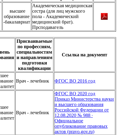
Академическая медицинская
высшее
сестра (для лиц мужского
образование
пола - Академический
-бакалавриат
медицинский брат).
Прсподавагель
Присваиваемые
по профессиям,
вень
специальностям
Ссылка на документ
ования
и направлениям
подготовки
квалификации
сшее
ование
Врач - лечебник
ФГОС ВО 2016 год
иалитет
ФГОС ВО 2020 год
Приказ Министерства науки
и высшего образования
сшее
Российской Федерации от
ование
Врач - лечебник
12.08.2020 № 988 ∙
иалитет
Официальное
опубликование правовых
актов (pravo.gov.ru)