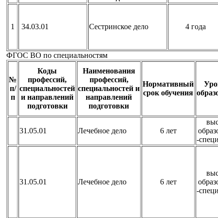
1
34.03.01
Сестринское дело
4 года
ФГОС ВО по специальностям
Коды
Наименования
№
профессий,
профессий,
Нормативный
Уро
п/
специальностей
специальностей и
срок обучения
образ
п
и направлений
направлений
подготовки
подготовки
вы
31.05.01
Лечебное дело
6 лет
образ
-спец
вы
31.05.01
Лечебное дело
6 лет
образ
-спец