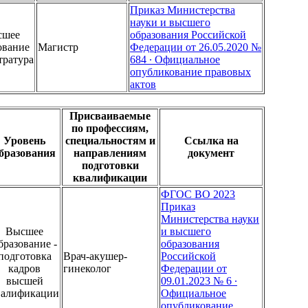
Приказ Министерства
науки и высшего
сшее
образования Российской
ование
Магистр
Федерации от 26.05.2020 №
тратура
684 ∙ Официальное
опубликование правовых
актов
Присваиваемые
по профессиям,
Уровень
специальностям и
Ссылка на
бразования
направлениям
документ
подготовки
квалификации
ФГОС ВО 2023
Приказ
Министерства науки
Высшее
и высшего
бразование -
образования
подготовка
Врач-акушер-
Российской
кадров
гинеколог
Федерации от
высшей
09.01.2023 № 6 ∙
валификации
Официальное
опубликование