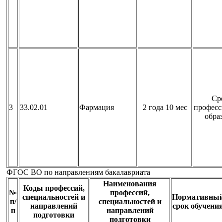
Ср
3
33.02.01
Фармация
2 года 10 мес
професс
обра
ФГОС ВО по направлениям бакалавриата
Наименования
Коды профессий,
№
профессий,
специальностей и
Нормативны
п/
специальностей и
направлений
срок обучени
п
направлений
подготовки
подготовки