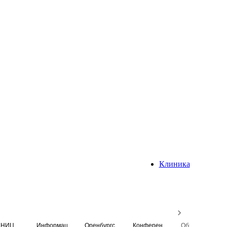
Клиника
НИЦ
Информационная система
Оренбургский медицинский вестник
Конференция
Образовательный центр истории Университета