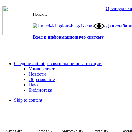
Оренбургски
Для слабов
Вход в информационную систему
Сведения об образовательной организации
Университет
Новости
Образование
Наука
Библиотека
Skip to content
Аккредитация специалистов
Кафедры
Абитуриенту
Студенту
Школьн