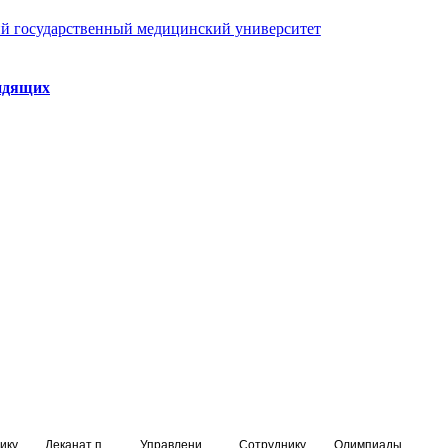
й государственный медицинский университет
идящих
ику
Деканат подготовки кадров высшей квалификации
Управление по НМО и региональному развитию здравоохранения
Сотруднику
Олимпиады