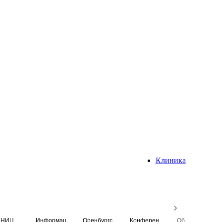
Клиника
НИЦ
Информационная система
Оренбургский медицинский вестник
Конференция
Образовательный центр истории Университета