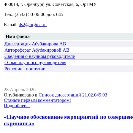
460014, г. Оренбург, ул. Советская, 6, ОрГМУ
Тел.: (3532) 50-06-06 доб. 645
E-mail:
ds2@orgma.ru
Имя файла
Диссертация Абубакирова АВ
Автореферат Абубакировой АВ
Сведения о научном руководителе
Отзыв научного руководителя
Решение _принятие
28 Апрель 2026
Опубликовано в
Список диссертаций 21.02.049.03
Станьте первым комментатором!
Подробнее...
«Научное обоснование мероприятий по соверше
скрининга»